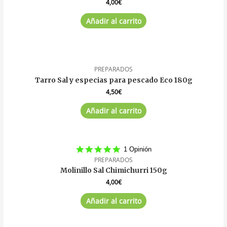
4,00
€
Añadir al carrito
PREPARADOS
Tarro Sal y especias para pescado Eco 180g
4,50
€
Añadir al carrito
5.0
1 Opinión
star
PREPARADOS
rating
Molinillo Sal Chimichurri 150g
4,00
€
Añadir al carrito