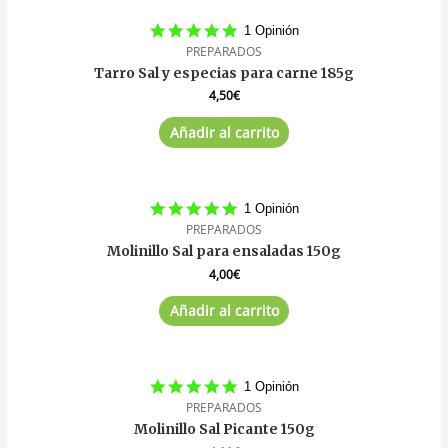
5.0
1 Opinión
star
PREPARADOS
rating
Tarro Sal y especias para carne 185g
4,50
€
Añadir al carrito
5.0
1 Opinión
star
PREPARADOS
rating
Molinillo Sal para ensaladas 150g
4,00
€
Añadir al carrito
5.0
1 Opinión
star
PREPARADOS
rating
Molinillo Sal Picante 150g