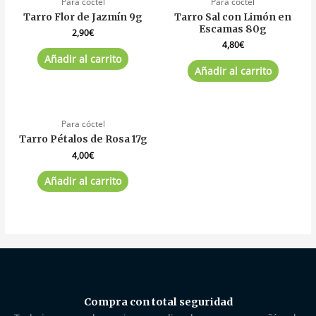
Para cóctel
Para cóctel
Tarro Flor de Jazmín 9g
Tarro Sal con Limón en
Escamas 80g
2,90
€
4,80
€
Añadir al carrito
Añadir al carrito
Para cóctel
Tarro Pétalos de Rosa 17g
4,00
€
Añadir al carrito
Compra con total seguridad