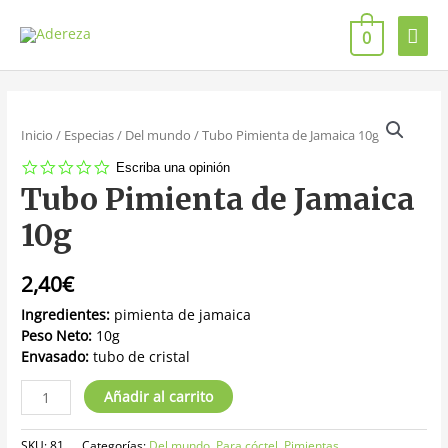
0
Inicio
/
Especias
/
Del mundo
/ Tubo Pimienta de Jamaica 10g
0.0
Escriba una opinión
star
Tubo Pimienta de Jamaica
rating
10g
2,40
€
Ingredientes:
pimienta de jamaica
Peso Neto:
10g
Envasado:
tubo de cristal
Añadir al carrito
SKU:
81
Categorías:
Del mundo
,
Para cóctel
,
Pimientas