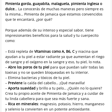
Pimienta gorda, guayabita, malagueta, pimienta inglesa o
dulce
… La conocerás de muchas maneras pero siempre es
la misma… Pimienta de Jamaica que estamos convencidos
que te encantará, ¿por qué?
Porque además de su intenso y especial sabor, tiene
impresionantes beneficios para la salud y tu cuerpecito
como:
– Está repleta de
Vitaminas como A, B6, C
y niacina que
ayudan a tu piel a estar radiante ya que aumentan el riego
de sangre y el oxígeno en la sangre y eso, tu piel, lo nota.
–
Abre los poros de tu piel
para que puedan salir todas las
toxinas y no se queden bloqueadas en tu interior.
– Elimina bacterias y tóxicos de tu piel.
–
Previene
la caída del cabello… ¡Qué maravilla!
–
Aporta suavidad
y brillo a tu pelo… ¿Quién no lo quiere?
Crea tu propio aceite de Pimienta de Jamaica y a cuidar de
tu linda cabellera para que sea más fuerte y sana.
–
Rica en minerales
: magnesio, potasio, hierro, manganeso
y selenio la convierten en un potente antioxidante.