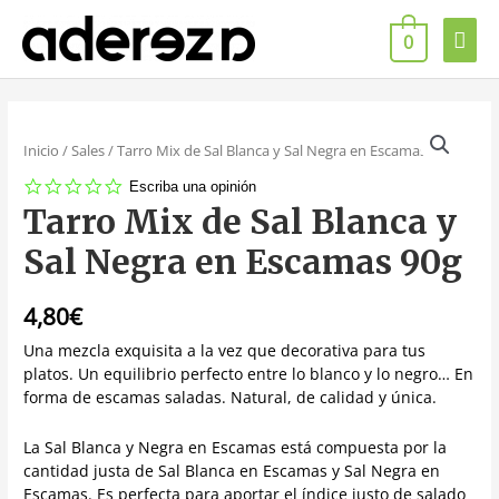
0
Inicio
/
Sales
/ Tarro Mix de Sal Blanca y Sal Negra en Escamas 90g
0.0
Escriba una opinión
star
Tarro Mix de Sal Blanca y
rating
Sal Negra en Escamas 90g
4,80
€
Una mezcla exquisita a la vez que decorativa para tus
platos. Un equilibrio perfecto entre lo blanco y lo negro… En
forma de escamas saladas. Natural, de calidad y única.
La Sal Blanca y Negra en Escamas está compuesta por la
cantidad justa de Sal Blanca en Escamas y Sal Negra en
Escamas. Es perfecta para aportar el índice justo de salado