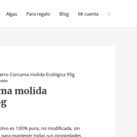
Algas
Para regalo
Blog
Mi cuenta
0
arro Cúrcuma molida Ecológica 95g
inión
uma molida
5g
olvo es 100% pura, no modificada, sin
s para mantener todas sus propiedades