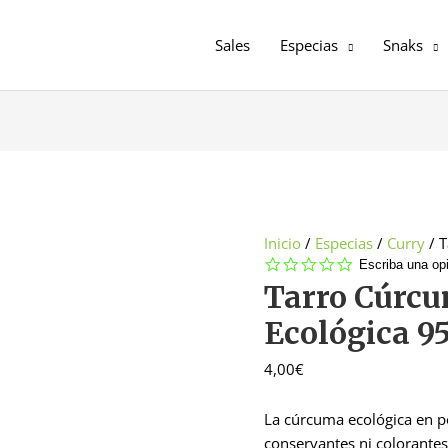
Sales
Especias
Snaks
Inicio
/
Especias
/
Curry
/ T
0.0
Escriba una op
star
Tarro Cúrc
rating
Ecológica 9
4,00
€
La cúrcuma ecológica en p
conservantes ni colorante