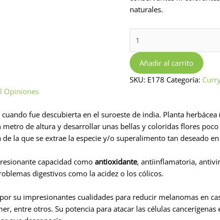
naturales.
Tarro
Cúrcuma
molida
Añadir al carrito
Ecológica
SKU:
E178
Categoría:
Curr
95g
l
Opiniones
cantidad
uando fue descubierta en el suroeste de india. Planta herbácea (de
 metro de altura y desarrollar unas bellas y coloridas flores poc
ta de la que se extrae la especie y/o superalimento tan deseado 
presionante capacidad como
antioxidante
, antiinflamatoria, antivi
roblemas digestivos como la acidez o los cólicos.
 por su impresionantes cualidades para reducir melanomas en cas
er, entre otros. Su potencia para atacar las células cancerígenas 