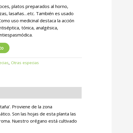
oces, platos preparados al horno,
izzas, lasañas…etc. También es usado
 Como uso medicinal destaca la acción
tiséptica, tónica, analgésica,
 antiespasmódica.
to
ecias
,
Otras especias
taña’. Proviene de la zona
tico. Son las hojas de esta planta las
roma. Nuestro orégano está cultivado