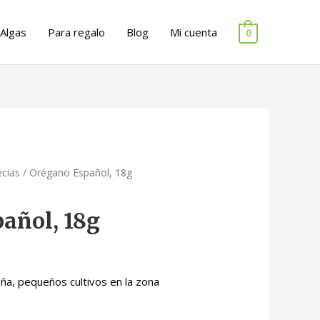
Algas
Para regalo
Blog
Mi cuenta
0
ecias
/ Orégano Español, 18g
añol, 18g
ña, pequeños cultivos en la zona