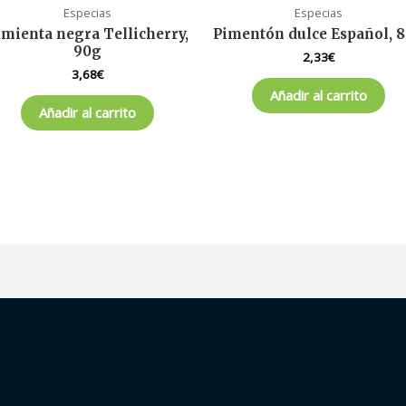
Especias
Especias
imienta negra Tellicherry,
Pimentón dulce Español, 
90g
2,33
€
3,68
€
Añadir al carrito
Añadir al carrito