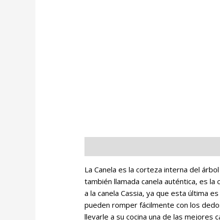
Descripción
Información adicional
O
La Canela es la corteza interna del árb
también llamada canela auténtica, es la c
a la canela Cassia, ya que esta última e
pueden romper fácilmente con los dedos 
llevarle a su cocina una de las mejores 