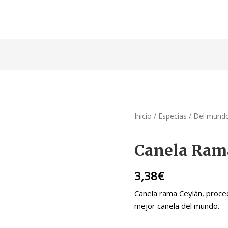
Inicio
/
Especias
/
Del mund
Canela Rama
3,38
€
Canela rama Ceylán, proced
mejor canela del mundo.