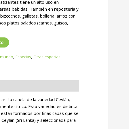
tizantes tiene un alto uso en:
iversas bebidas. También en repostería y
 bizcochos, galletas, bollería, arroz con
rsos platos salados (carnes, guisos,
to
 mundo
,
Especias
,
Otras especias
r. La canela de la variedad Ceylán,
amente cítrico. Esta variedad es distinta
án están formados por finas capas que se
 Ceylan (Sri Lanka) y seleccionada para