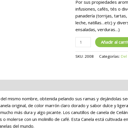
Por sus propiedades aroma
infusiones, cafés, tés o d
panadería (torrijas, tartas,
leche, natillas…etc) y dive
ensaladas, verduras…)
Añadir al carri
SKU:
2008
Categorías:
Del
piniones
ol del mismo nombre, obtenida pelando sus ramas y dejándolas seca
anela original, de color marrón claro dorado y sabor dulce y liger
s mucho más dura y algo picante. Los canutillos de canela de Ceil
o molerse con un molinillo de café. Esta Canela está cultivada en
canelas del mundo.