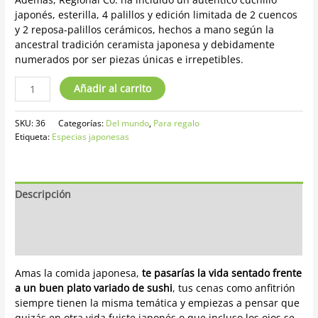
japonés, esterilla, 4 palillos y edición limitada de 2 cuencos
y 2 reposa-palillos cerámicos, hechos a mano según la
ancestral tradición ceramista japonesa y debidamente
numerados por ser piezas únicas e irrepetibles.
Añadir al carrito
SKU:
36
Categorías:
Del mundo
,
Para regalo
Etiqueta:
Especias japonesas
Descripción
Información adicional
Opiniones
Amas la comida japonesa,
te pasarías la vida sentado frente
a un buen plato variado de sushi
, tus cenas como anfitrión
siempre tienen la misma temática y empiezas a pensar que
quizás en otra vida fuiste japonés o que incluso los ojos se