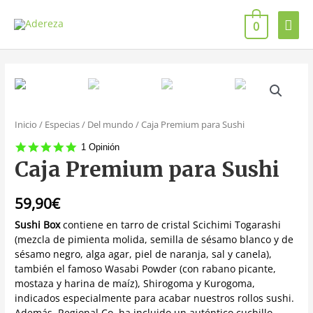
0
Inicio
/
Especias
/
Del mundo
/ Caja Premium para Sushi
5.0
1 Opinión
star
Caja Premium para Sushi
rating
59,90
€
Sushi Box
contiene en tarro de cristal Scichimi Togarashi
(mezcla de pimienta molida, semilla de sésamo blanco y de
sésamo negro, alga agar, piel de naranja, sal y canela),
también el famoso Wasabi Powder (con rabano picante,
mostaza y harina de maíz), Shirogoma y Kurogoma,
indicados especialmente para acabar nuestros rollos sushi.
Además, Regional Co. ha incluido un auténtico cuchillo